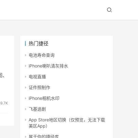
热门捷径
电池寿命查询
iPhone喇叭清灰排水
图、
电视直播
证件照制作
iPhone相机水印
59.7K
飞基追剧
App Store地区切换（仅预览，无法下载
美区App）
属于你的捷径库