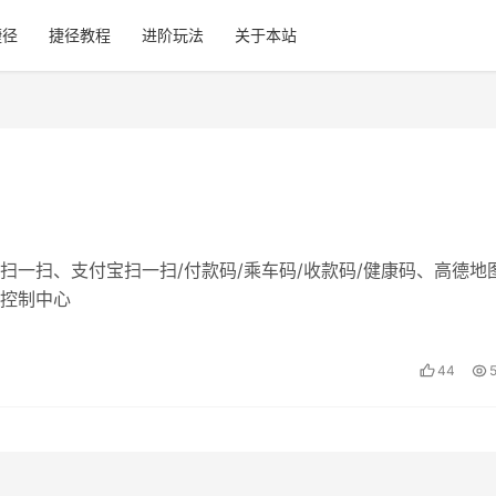
捷径
捷径教程
进阶玩法
关于本站
扫一扫、支付宝扫一扫/付款码/乘车码/收款码/健康码、高德地
控制中心
44