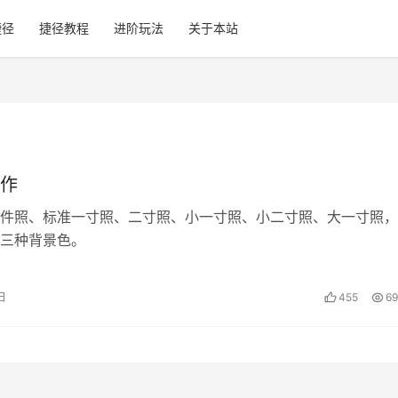
捷径
捷径教程
进阶玩法
关于本站
作
件照、标准一寸照、二寸照、小一寸照、小二寸照、大一寸照，
三种背景色。
日
455
69